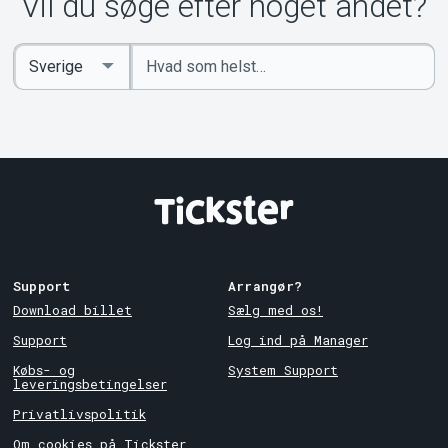
Vil du søge efter noget andet?
Indtast
Select
søgeord
Country
Support
Arrangør?
Download billet
Sælg med os!
Support
Log ind på Manager
Købs- og
System Support
leveringsbetingelser
Privatlivspolitik
Om cookies på Tickster