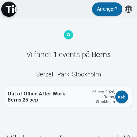
Arrangør?
MyTickster
Vi fandt
1
events
på
Berns
Support
Berzelii Park
,
Stockholm
25 sep 2026,
Out of Office After Work
Berns,
Køb
Berns 25 sep
Stockholm
Om Tickster