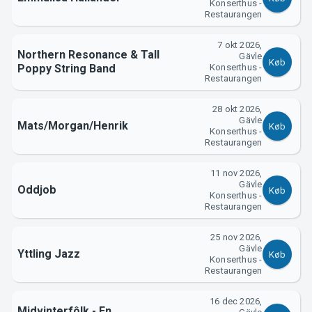
Konserthus -
Restaurangen
Om Tickster
7 okt 2026,
Northern Resonance & Tall
Gävle
Køb
Poppy String Band
Konserthus -
Restaurangen
28 okt 2026,
Gävle
Mats/Morgan/Henrik
Køb
Konserthus -
Restaurangen
11 nov 2026,
Gävle
Oddjob
Køb
Konserthus -
Restaurangen
25 nov 2026,
Gävle
Yttling Jazz
Køb
Konserthus -
Restaurangen
16 dec 2026,
Midvinterfôlk - En