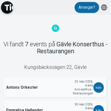
Arrangør?
MyTickster
Vi fandt
7
events
på
Gävle Konserthus -
Restaurangen
Kungsbäcksvägen 22
,
Gävle
23 sep 2026,
Support
Gävle
Antons Orkester
Køb
Konserthus -
Restaurangen
30 sep 2026,
Gävle
Emmalisa Hallander
Køb