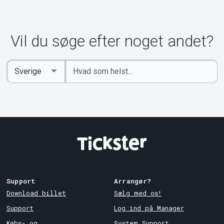
Om Tickster
Vil du søge efter noget andet?
Indtast
Select
søgeord
Country
Support
Arrangør?
Download billet
Sælg med os!
Support
Log ind på Manager
Købs- og
System Support