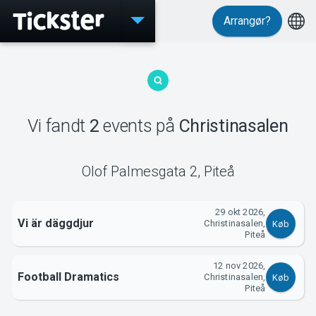
Arrangør?
Events
Vi fandt
2
events
på
Christinasalen
MyTickster
Olof Palmesgata 2
,
Piteå
29 okt 2026,
Vi är däggdjur
Christinasalen,
Køb
Support
Piteå
12 nov 2026,
Football Dramatics
Christinasalen,
Køb
Piteå