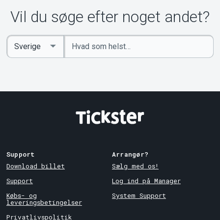
Vil du søge efter noget andet?
Indtast
Select
søgeord
Country
Support
Arrangør?
Download billet
Sælg med os!
Support
Log ind på Manager
Købs- og
System Support
leveringsbetingelser
Privatlivspolitik