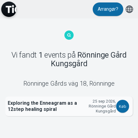
Arrangør?
MyTickster
Vi fandt
1
events
på
Rönninge Gård
Kungsgård
Support
Rönninge Gårds väg 18
,
Rönninge
25 sep 2026,
Exploring the Enneagram as a
Rönninge Gård
Køb
Om Tickster
12step healing spiral
Kungsgård