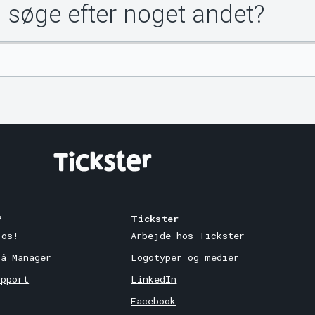
u søge efter noget andet?
?
Tickster
 os!
Arbejde hos Tickster
på Manager
Logotyper og medier
upport
LinkedIn
Facebook