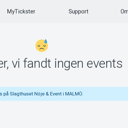
MyTickster
Support
Om
r, vi fandt ingen events
s på Slagthuset Nöje & Event i MALMÖ.