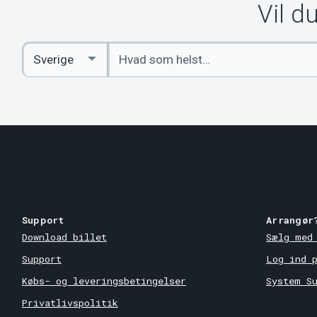
Vil d
Indtast
Select
søgeord
Country
Support
Arrangør
Download billet
Sælg med
Support
Log ind 
Købs- og leveringsbetingelser
System S
Privatlivspolitik