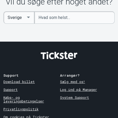
Om Tickster
Vil du søge efter noget andet?
Indtast
Select
søgeord
Country
Support
Arrangør?
Download billet
Sælg med os!
Support
Log ind på Manager
Købs- og
System Support
leveringsbetingelser
Privatlivspolitik
Om cookies på Tickster