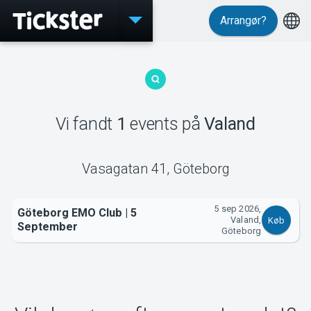
Arrangør?
Events
Vi fandt
1
events
på
Valand
MyTickster
Vasagatan 41
,
Göteborg
5 sep 2026,
Göteborg EMO Club | 5
Support
Valand,
Køb
September
Göteborg