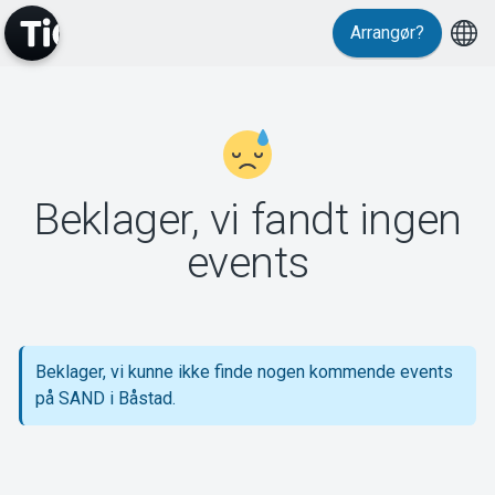
Arrangør?
MyTickster
Beklager, vi fandt ingen
Support
events
Beklager, vi kunne ikke finde nogen kommende events
Om Tickster
på SAND i Båstad.