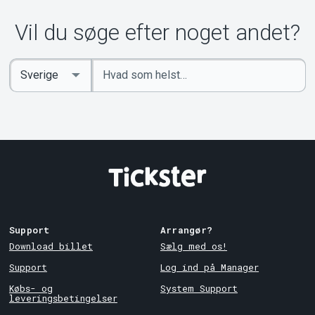
Vil du søge efter noget andet?
Indtast
Select
søgeord
Country
Support
Arrangør?
Download billet
Sælg med os!
Support
Log ind på Manager
Købs- og
System Support
leveringsbetingelser