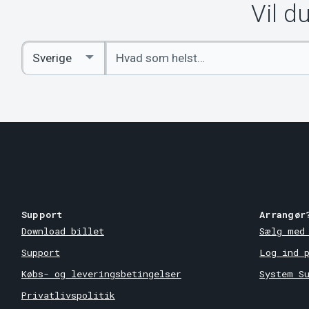
Vil d
Indtast
Select
søgeord
Country
Support
Arrangør
Download billet
Sælg med
Support
Log ind 
Købs- og leveringsbetingelser
System S
Privatlivspolitik