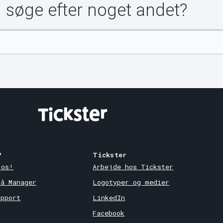
u søge efter noget andet?
?
Tickster
 os!
Arbejde hos Tickster
på Manager
Logotyper og medier
upport
LinkedIn
Facebook