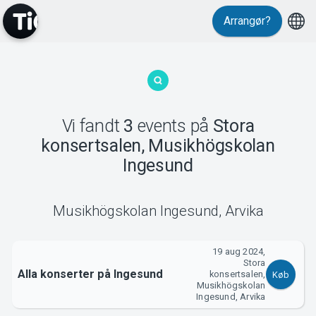
Arrangør?
MyTickster
Vi fandt
3
events
på
Stora
konsertsalen, Musikhögskolan
Ingesund
Support
Musikhögskolan Ingesund
,
Arvika
19 aug 2024,
Stora
Alla konserter på Ingesund
konsertsalen,
Køb
Musikhögskolan
Ingesund, Arvika
Om Tickster