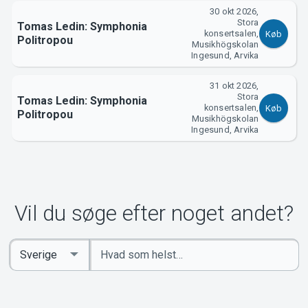
30 okt 2026,
Stora
Tomas Ledin: Symphonia
konsertsalen,
Køb
Politropou
Musikhögskolan
Ingesund, Arvika
31 okt 2026,
Stora
Tomas Ledin: Symphonia
konsertsalen,
Køb
Politropou
Musikhögskolan
Ingesund, Arvika
Vil du søge efter noget andet?
Indtast
Select
søgeord
Country