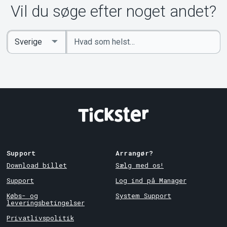
Vil du søge efter noget andet?
Indtast
Select
søgeord
Country
Support
Arrangør?
Download billet
Sælg med os!
Support
Log ind på Manager
Købs- og
System Support
leveringsbetingelser
Privatlivspolitik