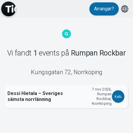
Arrangør?
MyTickster
Vi fandt
1
events
på
Rumpan Rockbar
Support
Kungsgatan 72
,
Norrköping
7 nov 2026,
Dessi Hietala – Sveriges
Rumpan
Køb
sämsta norrlänning
Rockbar,
Om Tickster
Norrköping