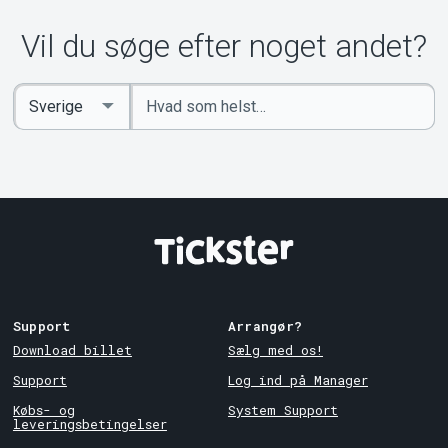
Vil du søge efter noget andet?
Indtast
Select
søgeord
Country
Support
Arrangør?
Download billet
Sælg med os!
Support
Log ind på Manager
Købs- og
System Support
leveringsbetingelser