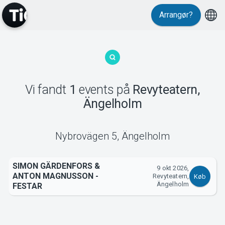
Arrangør?
MyTickster
Vi fandt
1
events
på
Revyteatern,
Ängelholm
Support
Nybrovägen 5
,
Ängelholm
SIMON GÄRDENFORS &
9 okt 2026,
ANTON MAGNUSSON -
Revyteatern,
Om Tickster
Køb
Ängelholm
FESTAR