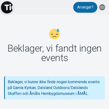
Arrangør?
MyTickster
Beklager, vi fandt ingen
events
Support
Beklager, vi kunne ikke finde nogen kommende events
Om Tickster
på Gamla Kyrkan, Dalsland Outdoors/Dalslands
Skafferi och Åmåls Hembygdsmuseum i ÅMÅL.