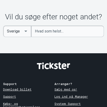
Vil du søge efter noget andet?
Indtast
Select
søgeord
Country
Support
Arrangør?
Download billet
Sælg med os!
Support
Log ind på Manager
Købs- og
System Support