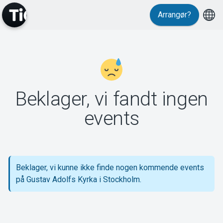
Arrangør?
MyTickster
Beklager, vi fandt ingen
Support
events
Beklager, vi kunne ikke finde nogen kommende events
Om Tickster
på Gustav Adolfs Kyrka i Stockholm.