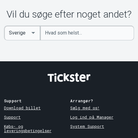
Vil du søge efter noget andet?
Indtast
Select
søgeord
Country
Support
Arrangør?
Download billet
Sælg med os!
Support
Log ind på Manager
Købs- og
System Support
leveringsbetingelser