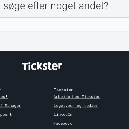
u søge efter noget andet?
?
Tickster
 os!
Arbejde hos Tickster
på Manager
Logotyper og medier
upport
LinkedIn
Facebook