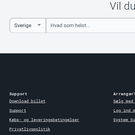
Vil d
Indtast
Select
søgeord
Country
Support
Arrangør
Download billet
Sælg med
Support
Log ind 
Købs- og leveringsbetingelser
System S
Privatlivspolitik