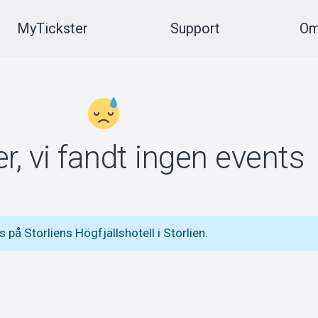
MyTickster
Support
Om
r, vi fandt ingen events
å Storliens Högfjällshotell i Storlien.