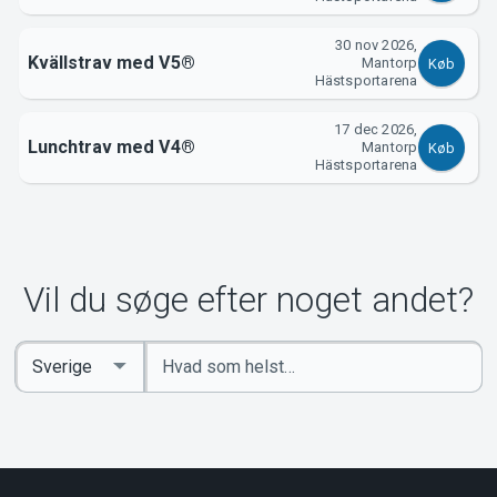
30 nov 2026,
Kvällstrav med V5®
Mantorp
Køb
Hästsportarena
17 dec 2026,
Lunchtrav med V4®
Mantorp
Køb
Hästsportarena
Vil du søge efter noget andet?
Indtast
Select
søgeord
Country