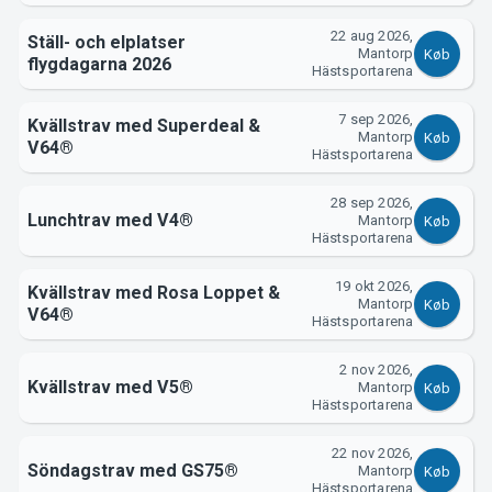
22 aug 2026,
Ställ- och elplatser
Mantorp
Køb
flygdagarna 2026
Hästsportarena
Om Tickster
7 sep 2026,
Kvällstrav med Superdeal &
Mantorp
Køb
V64®
Hästsportarena
28 sep 2026,
Lunchtrav med V4®
Mantorp
Køb
Hästsportarena
19 okt 2026,
Kvällstrav med Rosa Loppet &
Mantorp
Køb
V64®
Hästsportarena
2 nov 2026,
Kvällstrav med V5®
Mantorp
Køb
Hästsportarena
22 nov 2026,
Söndagstrav med GS75®
Mantorp
Køb
Hästsportarena