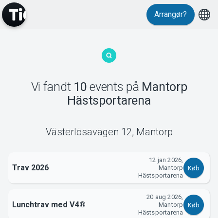
Arrangør?
MyTickster
Vi fandt
10
events
på
Mantorp
Hästsportarena
Västerlösavägen 12
,
Mantorp
12 jan 2026,
Trav 2026
Mantorp
Køb
Support
Hästsportarena
20 aug 2026,
Lunchtrav med V4®
Mantorp
Køb
Hästsportarena