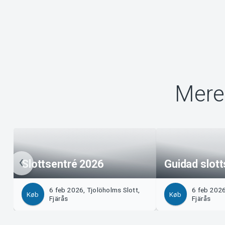
Mere 
Slottsentré 2026
Guidad slott
6 feb 2026, Tjolöholms Slott,
6 feb 2026
Køb
Køb
Fjärås
Fjärås