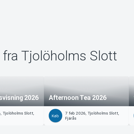
fra Tjolöholms Slott
svisning 2026
Afternoon Tea 2026
, Tjolöholms Slott,
7 feb 2026, Tjolöholms Slott,
Køb
Fjärås