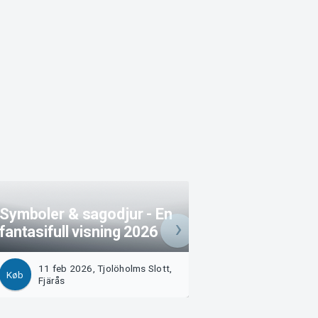
Symboler & sagodjur - En
fantasifull visning 2026
Slottsentré
11 feb 2026, Tjolöholms Slott,
8 aug 2026, Tjolö
Køb
Køb
Fjärås
Fjärås