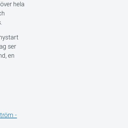
 över hela
ch
.
nystart
Jag ser
nd, en
tröm -