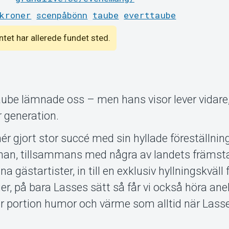
kroner
scenpåbönn
taube
everttaube
entet har allerede fundet sted.
aube lämnade oss – men hans visor lever vidare
r generation.
r gjort stor succé med sin hyllade föreställning
 han, tillsammans med några av landets främst
a gästartister, in till en exklusiv hyllningskväll f
, på bara Lasses sätt så får vi också höra ane
r portion humor och värme som alltid när Lasse