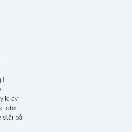
,
 I
a
ylld av
kdoter
 står på