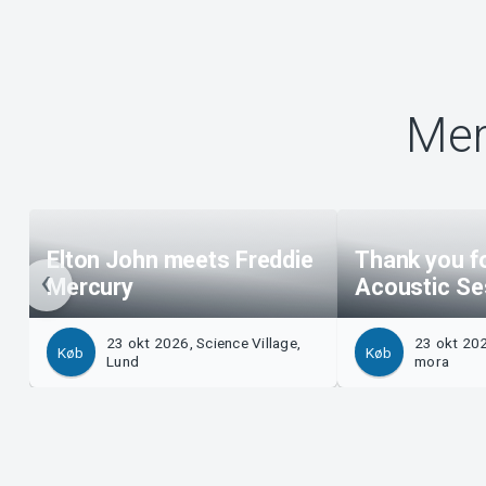
Mer
Elton John meets Freddie
Thank you fo
Mercury
Acoustic Se
23 okt 2026, Science Village,
23 okt 20
Køb
Køb
Lund
mora