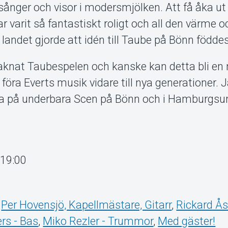
 sånger och visor i modersmjölken. Att få åka ut
ar varit så fantastiskt roligt och all den värme o
i landet gjorde att idén till Taube på Bönn föddes
knat Taubespelen och kanske kan detta bli en 
föra Everts musik vidare till nya generationer. 
ta på underbara Scen på Bönn och i Hamburgsu
 19:00
,
Per Hovensjö, Kapellmästare, Gitarr
,
Rickard Ås
rs - Bas
,
Miko Rezler - Trummor
,
Med gäster!