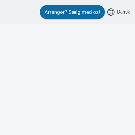
Dansk
Arrangør?
Sælg med os!