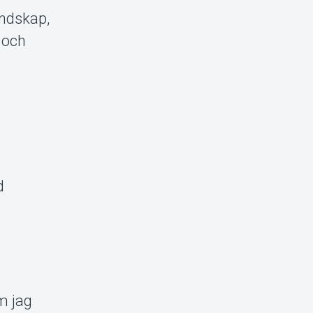
andskap,
 och
d
om jag