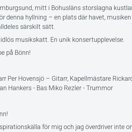
Hamburgsund, mitt i Bohusläns storslagna kustl
ör denna hyllning – en plats där havet, musiken
deles särskilt sätt.
 tidlös musikskatt. En unik konsertupplevelse.
be på Bönn!
rr Per Hovensjö – Gitarr, Kapellmästare Rickar
an Hankers - Bas Miko Rezler - Trummor
nn!
inspirationskälla för mig och jag överdriver inte 