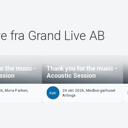
e fra Grand Live AB
r the music -
Thank you for the music -
ssion
Acoustic Session
26, Mora Parken,
24 okt 2026, Medborgarhuset
Køb
Arboga