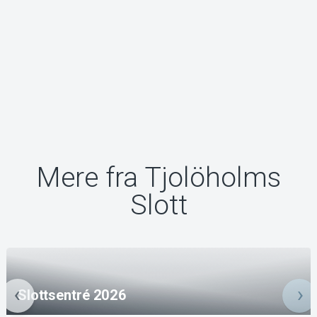
Mere fra Tjolöholms
Slott
Slottsentré 2026