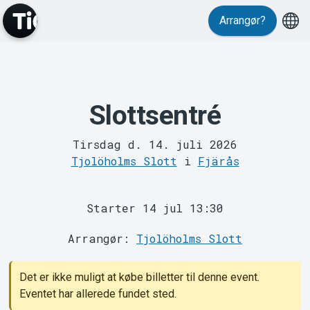
Arrangør?
Slottsentré
MyTickster
Tirsdag d. 14. juli 2026
Tjolöholms Slott
i
Fjärås
Starter 14 jul 13:30
Arrangør:
Tjolöholms Slott
Support
Det er ikke muligt at købe billetter til denne event.
Eventet har allerede fundet sted.