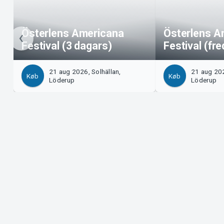
Österlens Americana
Österlens A
Festival (3 dagars)
Festival (fr
21 aug 2026, Solhällan,
21 aug 202
Køb
Køb
Löderup
Löderup
Support
Arrangør
Download billet
Sælg med
Support
Log ind 