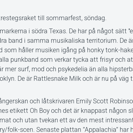
trestegsraket till sommarfest, söndag.
markerna i södra Texas. De har på något sätt "ex
dra band i samma musikaliska territorium. De ä
nd som håller musiken igång på honky tonk-hake
lla punkband som verkar tycka att frisyr och at
är mer surf, mod och psykedelia än alla hipster
klyn. De är Rattlesnake Milk och är nu på väg t
ngerskan och låtskrivaren Emily Scott Robinso
rines etikett Oh Boy och det är knappast någon 
rmat och utan tvekan ett av den mest intressan
/folk-scen. Senaste plattan ”Appalachia” har h