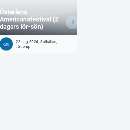
Österlens
Americanafestival (2
Österlens Ameri
dagars lör-sön)
(söndag)
22 aug 2026, Solhällan,
23 aug 2026, Solh
Køb
Køb
Löderup
Löderup
Arvika
Magasinsgatan 8
Box 334