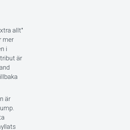
tra allt"
r mer
n i
tribut är
band
illbaka
n är
slump.
ta
yllats