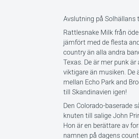
Avslutning på Solhällans 
Rattlesnake Milk från öde
jämfört med de flesta an
country än alla andra ba
Texas. De är mer punk är a
viktigare än musiken. De 
mellan Echo Park and Broo
till Skandinavien igen!
Den Colorado-baserade så
knuten till salige John P
Hon är en berättare av fo
namnen på dagens country