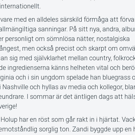
ternationellt.
rivare med en alldeles särskild förmåga att förv
l allmängiltiga sanningar. På sitt nya, andra, al
er personligt om sömnlösa nätter, nostalgiska
 ångest, men också precist och skarpt om omv
 han sig med självklarhet mellan country, folkroc
de ingredienserna känns helheten vital och ber
irginia och i sin ungdom spelade han bluegrass 
 Nashville och hyllas av media och kollegor, bl
 beundrare. I sommar är det äntligen dags att hä
verige!
olup har en röst som går rakt in i hjärtat. Vack
oemotståndlig sorglig ton. Zandi byggde upp en