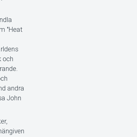
andla
bum "Heat
ärldens
k och
örande.
och
and andra
lsa John
er,
 hängiven