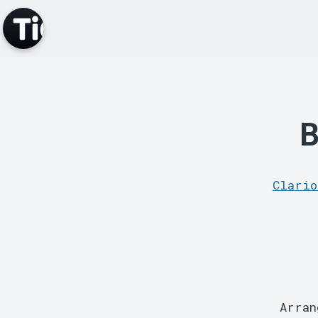
B
Clario
Arra