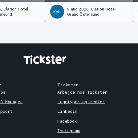
, Clarion Hotel
9 aug 2026, Clarion Hotel
Køb
ersund
Grand Östersund
?
Tickster
 os!
Arbejde hos Tickster
på Manager
Logotyper og medier
upport
LinkedIn
Facebook
Instagram