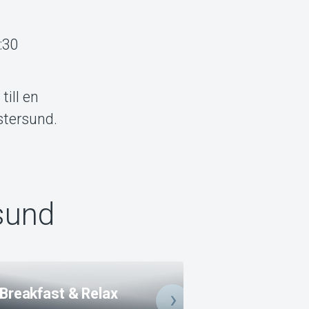
:30
ill en
stersund.
sund
Breakfast & Relax
Breakfast & Rela