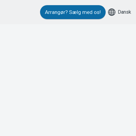
Dansk
Arrangør?
Sælg med os!