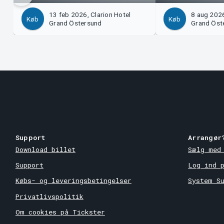
13 feb 2026, Clarion Hotel
8 aug 2026
Køb
Køb
Grand Östersund
Grand Öst
Support
Arrangør
Download billet
Sælg med
Support
Log ind 
Købs- og leveringsbetingelser
System S
Privatlivspolitik
Om cookies på Tickster