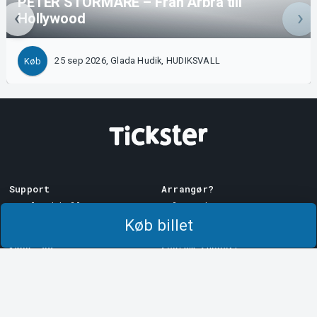
PETER STORMARE – Från Arbrå till
Hollywood
25 sep 2026, Glada Hudik, HUDIKSVALL
Køb
Support
Arrangør?
Download billet
Sælg med os!
Køb billet
Support
Log ind på Manager
Købs- og
System Support
leveringsbetingelser
Privatlivspolitik
Om cookies på Tickster