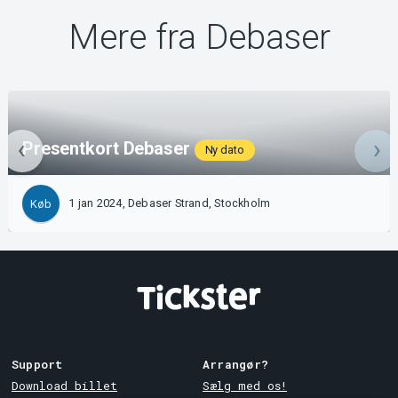
Mere fra Debaser
Presentkort Debaser
Ny dato
1 jan 2024, Debaser Strand, Stockholm
Køb
Support
Arrangør?
Download billet
Sælg med os!