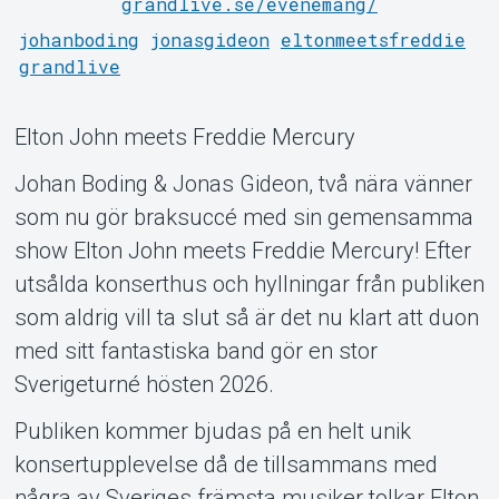
grandlive.se/evenemang/
johanboding
jonasgideon
eltonmeetsfreddie
grandlive
Elton John meets Freddie Mercury
Johan Boding & Jonas Gideon, två nära vänner
som nu gör braksuccé med sin gemensamma
show Elton John meets Freddie Mercury! Efter
Support
utsålda konserthus och hyllningar från publiken
som aldrig vill ta slut så är det nu klart att duon
med sitt fantastiska band gör en stor
Sverigeturné hösten 2026.
Publiken kommer bjudas på en helt unik
konsertupplevelse då de tillsammans med
några av Sveriges främsta musiker tolkar Elton