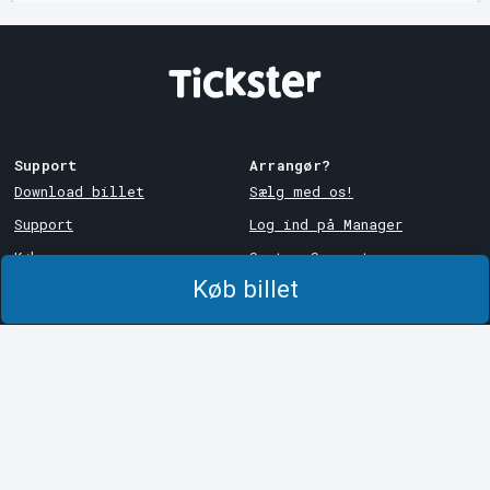
Support
Arrangør?
Download billet
Sælg med os!
Support
Log ind på Manager
Købs- og
System Support
leveringsbetingelser
Køb billet
Privatlivspolitik
Om cookies på Tickster
Tickster
Arvika
Arbejde hos Tickster
Magasinsgatan 8
Box 334
Logotyper og medier
SE-671 27
Arvika
LinkedIn