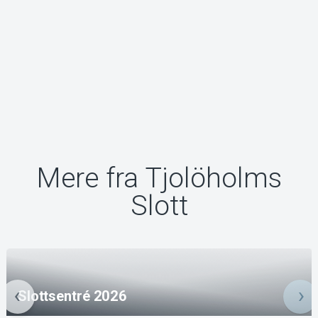
Mere fra Tjolöholms
Slott
Slottsentré 2026