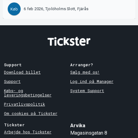
6 feb 2026, Tjolöholms Slott, Fjärås
Køb
Support
Arrangør?
Download billet
Sælg med os!
Support
Log ind på Manager
Købs- og
System Support
leveringsbetingelser
Privatlivspolitik
Om cookies på Tickster
Tickster
Arvika
Arbejde hos Tickster
Magasinsgatan 8