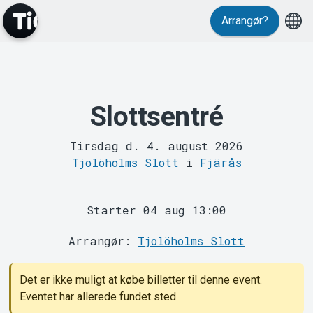
Arrangør?
Slottsentré
MyTickster
Tirsdag d. 4. august 2026
Tjolöholms Slott
i
Fjärås
Starter 04 aug 13:00
Arrangør:
Tjolöholms Slott
Support
Det er ikke muligt at købe billetter til denne event.
Eventet har allerede fundet sted.