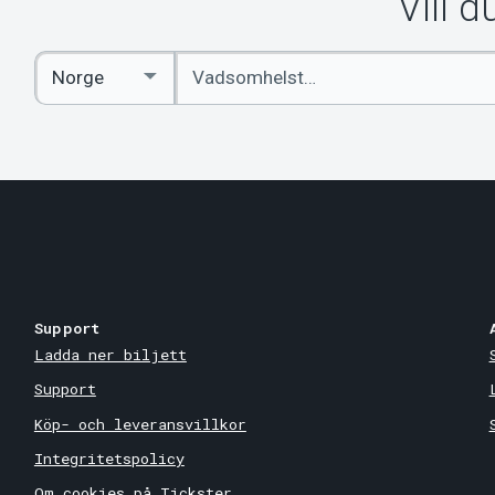
Vill 
Ange
Select
sökord
Country
Support
Ladda ner biljett
Support
Köp- och leveransvillkor
Integritetspolicy
Om cookies på Tickster