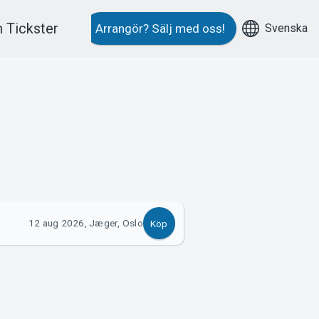
 Tickster
Svenska
Arrangör?
Sälj med oss!
12 aug 2026, Jæger, Oslo
Köp