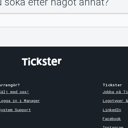
du söka efter något annat?
Arrangör?
Tickster
Sälj med oss!
Jobba på Ti
Logga in i Manager
Logotyper 
System Support
LinkedIn
Facebook
Instagram