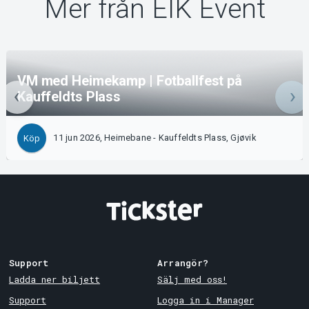
Mer från EIK Event
VM med Heimekamp | Fotballfest på
Kauffeldts Plass
11 jun 2026, Heimebane - Kauffeldts Plass, Gjøvik
Köp
Support
Arrangör?
Ladda ner biljett
Sälj med oss!
Support
Logga in i Manager