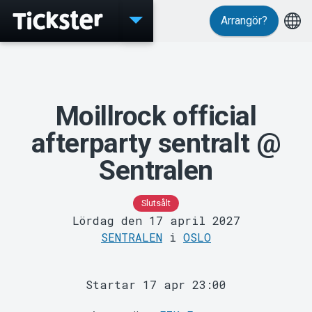
Arrangör?
Evenemang
Moillrock official
afterparty sentralt @
Sentralen
MyTickster
Slutsålt
Lördag den 17 april 2027
SENTRALEN
i
OSLO
Startar 17 apr 23:00
Support