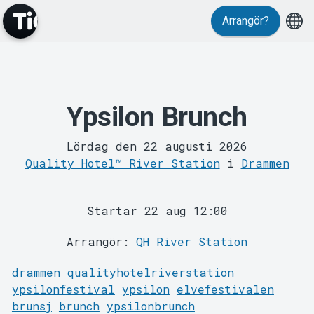
Arrangör?
Ypsilon Brunch
MyTickster
Lördag den 22 augusti 2026
Quality Hotel™ River Station
i
Drammen
Startar 22 aug 12:00
Arrangör:
QH River Station
Support
drammen
qualityhotelriverstation
ypsilonfestival
ypsilon
elvefestivalen
brunsj
brunch
ypsilonbrunch