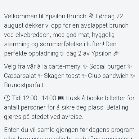
Velkommen til Ypsilon Brunch 🥂 Lørdag 22.
august dekker vi opp for en avslappet brunch
Om Tickster
ved elvebredden, med god mat, hyggelig
stemning og sommerfølelse i luften! Den
perfekte oppladning til dag 2 av Ypsilon 🎉
Velg fra vår à la carte-meny: ✨ Social burger ✨
Cæsarsalat ✨ Skagen toast ✨ Club sandwich ✨
Brunostparfait
🕛 Tid: 12:00–14:00 🎟️ Husk å booke billetter for
antall personer for å sikre deg plass. Betaling
gjøres på stedet ved avreise.
Enten du vil samle gjengen før dagens program
eller bare nyte en rolig brunch i fine omgivelser,