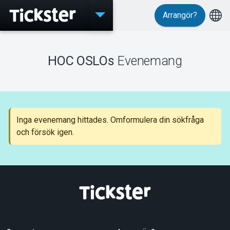
Arrangör?
Evenemang
HOC OSLOs
Evenemang
MyTickster
Inga evenemang hittades. Omformulera din sökfråga
och försök igen.
Support
Om Tickster