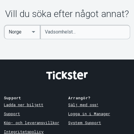
Om Tickster
Vill du söka efter något annat?
Ange
Select
sökord
Country
Support
Arrangör?
Ladda ner biljett
Sälj med oss!
Support
Logga in i Manager
Köp- och leveransvillkor
System Support
Integritetspolicy