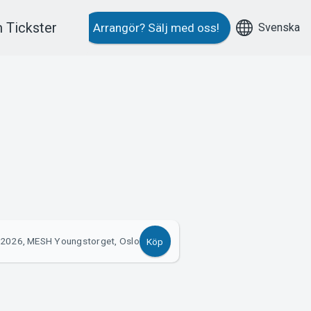
 Tickster
Svenska
Arrangör?
Sälj med oss!
 2026, MESH Youngstorget, Oslo
Köp