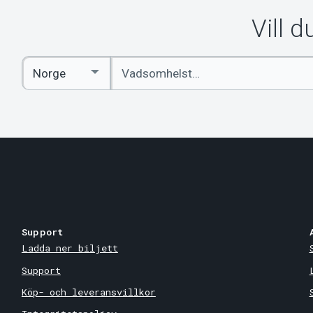
Vill 
Ange
Select
sökord
Country
Support
Ladda ner biljett
Support
Köp- och leveransvillkor