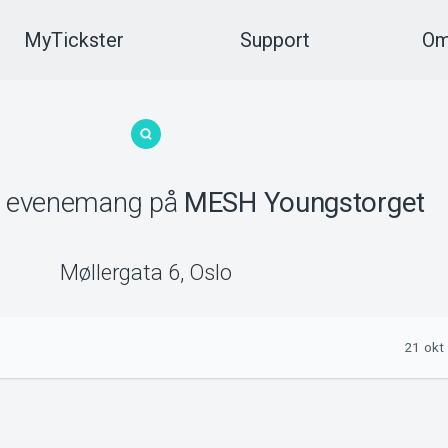
MyTickster
Support
Om
evenemang
på
MESH Youngstorget
Møllergata 6
,
Oslo
21 okt