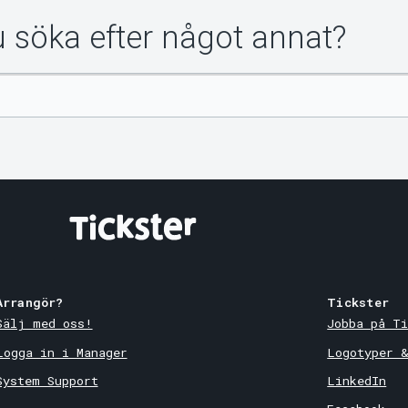
du söka efter något annat?
Arrangör?
Tickster
Sälj med oss!
Jobba på Ti
Logga in i Manager
Logotyper 
System Support
LinkedIn