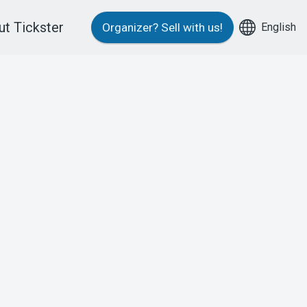
t Tickster
English
Organizer?
Sell with us!