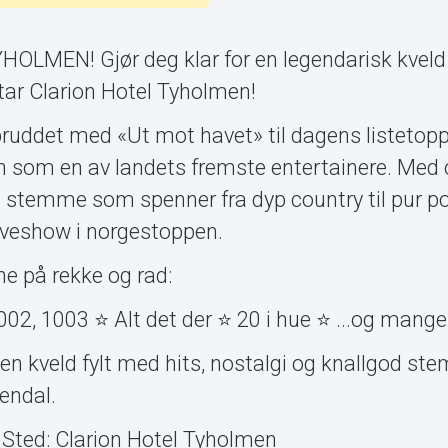
MEN! Gjør deg klar for en legendarisk kveld 
ar Clarion Hotel Tyholmen!
uddet med «Ut mot havet» til dagens listetopp
n som en av landets fremste entertainere. Med 
en stemme som spenner fra dyp country til pur p
liveshow i norgestoppen.
e på rekke og rad:
02, 1003 ⭐ Alt det der ⭐ 20 i hue ⭐ ...og mange 
n kveld fylt med hits, nostalgi og knallgod st
rendal.
00 Sted: Clarion Hotel Tyholmen