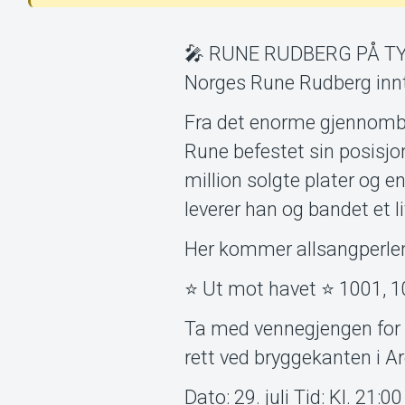
🎤 RUNE RUDBERG PÅ TYHOL
Norges Rune Rudberg innt
Fra det enorme gjennombr
Rune befestet sin posisjo
million solgte plater og 
leverer han og bandet et 
Her kommer allsangperlen
⭐ Ut mot havet ⭐ 1001, 10
Ta med vennegjengen for e
rett ved bryggekanten i A
Dato: 29. juli Tid: Kl. 21: