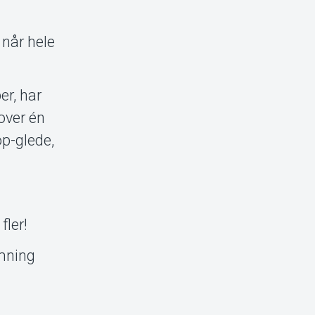
når hele
er, har
over én
op-glede,
fler!
emning