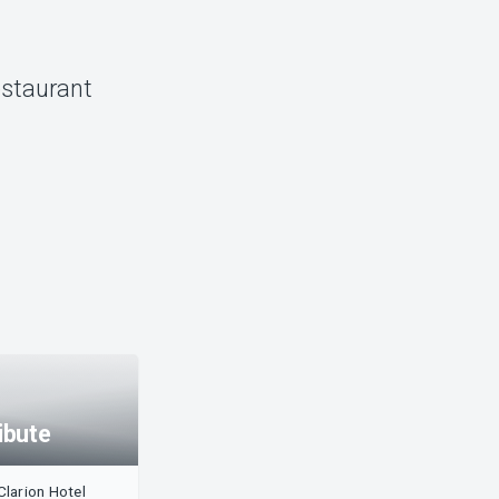
restaurant
ibute
Clarion Hotel