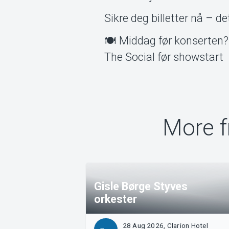
Sikre deg billetter nå – d
🍽️ Middag før konserten? 
The Social før showstart
More f
Gisle Børge Styves
orkester
28 Aug 2026, Clarion Hotel