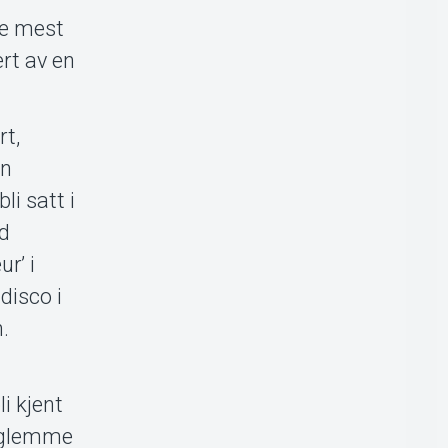
de mest
rt av en
rt,
en
i satt i
ed
r’ i
disco i
.
i kjent
n glemme