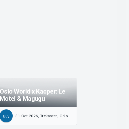
Oslo World x Kacper: Le
Motel & Magugu
31 Oct 2026, Trekanten, Oslo
Buy