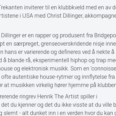
rekanten inviterer til en klubbkveld med en av 
istene i USA med Christ Dillinger, akkompagne
illinger er en rapper og produsent fra Bridgepo
pt en særpreget, grenseoverskridende nisje inn
hans er varierende og defineres ved å nekte å bl
d å blande rå, eksperimentell hiphop og trap m
ouse og elektronisk musikk. Som en ‘connoisseu
 ofte autentiske house-rytmer og innflytelse fra 
r at musikken virkelig hører hjemme på klubben
ende ringrev Henrik The Artist spiller i
t du kjenner og det du ikke visste at du ville bl
og slemt - alt dunket inn i en verden hvor du ka