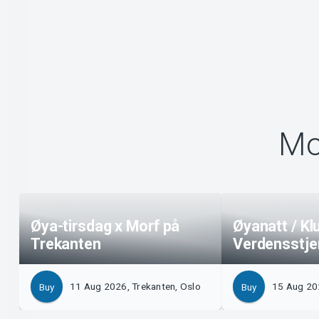
Mo
Øya-tirsdag x Morf på
Øyanatt / Kl
Trekanten
Verdensstje
11 Aug 2026, Trekanten, Oslo
15 Aug 202
Buy
Buy