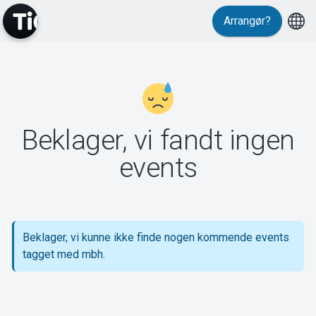
Arrangør?
MyTickster
Beklager, vi fandt ingen
Support
events
Beklager, vi kunne ikke finde nogen kommende events
Om Tickster
tagget med mbh.