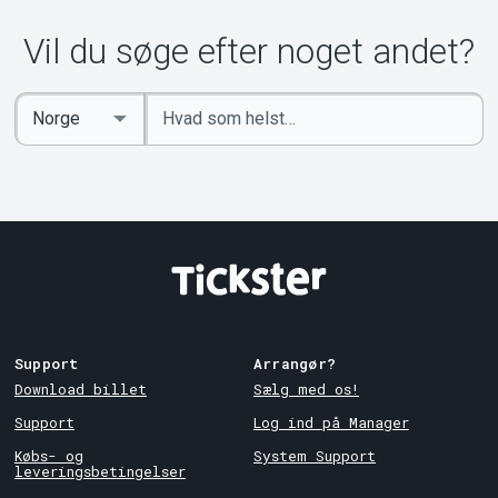
Vil du søge efter noget andet?
Indtast
Select
søgeord
Country
Support
Arrangør?
Download billet
Sælg med os!
Support
Log ind på Manager
Købs- og
System Support
leveringsbetingelser