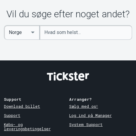
Vil du søge efter noget andet?
Indtast
Select
søgeord
Country
Support
Arrangør?
Download billet
Sælg med os!
Support
Log ind på Manager
Købs- og
System Support
leveringsbetingelser