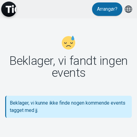
Arrangør?
MyTickster
Beklager, vi fandt ingen
Support
events
Beklager, vi kunne ikke finde nogen kommende events
Om Tickster
tagget med jj.