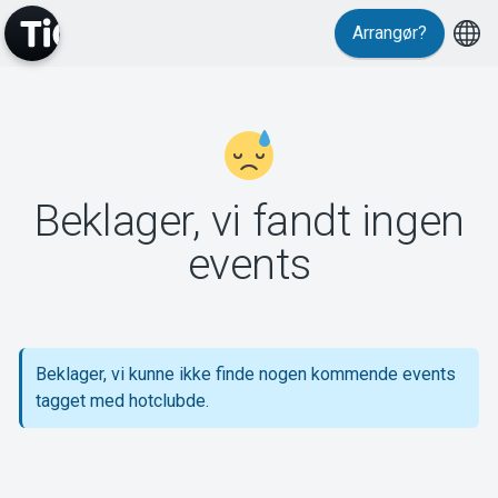
Arrangør?
MyTickster
Beklager, vi fandt ingen
Support
events
Beklager, vi kunne ikke finde nogen kommende events
Om Tickster
tagget med hotclubde.