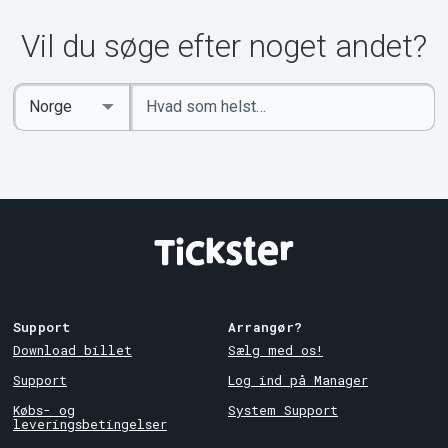
Vil du søge efter noget andet?
Indtast
Select
søgeord
Country
Support
Arrangør?
Download billet
Sælg med os!
Support
Log ind på Manager
Købs- og
System Support
leveringsbetingelser