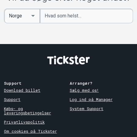
Indtast
Select
søgeord
Country
Support
Arrangør?
Download billet
Sælg med os!
Support
Log ind på Manager
Købs- og
System Support
leveringsbetingelser
Privatlivspolitik
Om cookies på Tickster