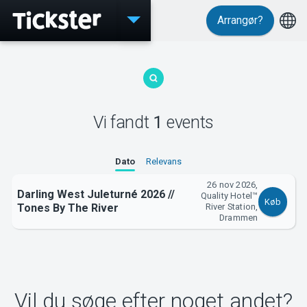
Arrangør?
Events
Vi fandt
1
events
MyTickster
Dato
Relevans
26 nov 2026,
Darling West Juleturné 2026 //
Quality Hotel™
Køb
Tones By The River
River Station,
Support
Drammen
Vil du søge efter noget andet?
Om Tickster