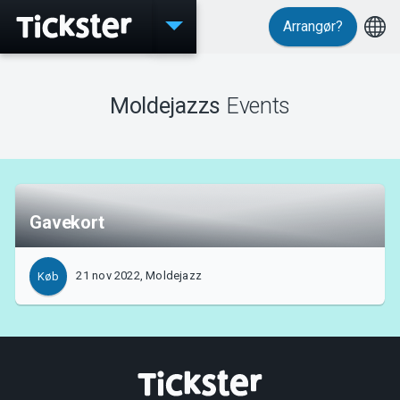
Arrangør?
Events
Moldejazzs
Events
MyTickster
Gavekort
Support
21 nov 2022, Moldejazz
Køb
Om Tickster