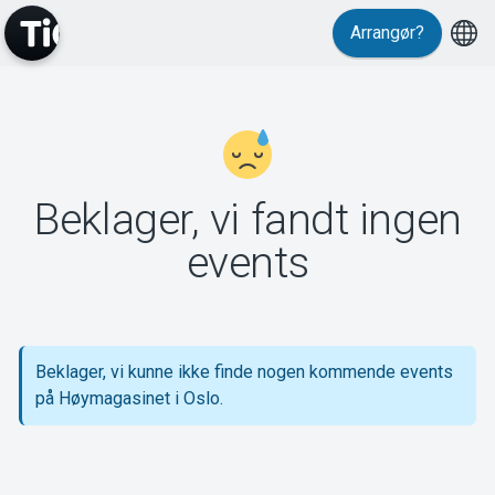
Arrangør?
MyTickster
Beklager, vi fandt ingen
Support
events
Beklager, vi kunne ikke finde nogen kommende events
Om Tickster
på Høymagasinet i Oslo.