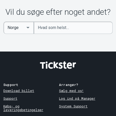
Vil du søge efter noget andet?
Indtast
Select
søgeord
Country
Support
Arrangør?
Download billet
Sælg med os!
Support
Log ind på Manager
Købs- og
System Support
leveringsbetingelser