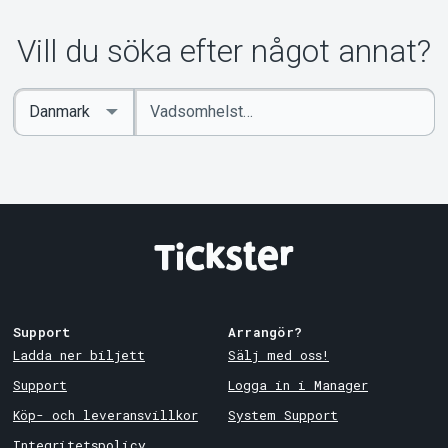
Vill du söka efter något annat?
Ange
Select
sökord
Country
Support
Arrangör?
Ladda ner biljett
Sälj med oss!
Support
Logga in i Manager
Köp- och leveransvillkor
System Support
Integritetspolicy