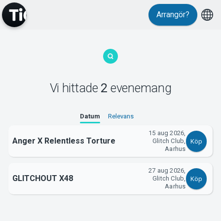
Arrangör?
MyTickster
Vi hittade
2
evenemang
Support
Datum
Relevans
15 aug 2026,
Anger X Relentless Torture
Glitch Club,
Köp
Aarhus
Om Tickster
27 aug 2026,
GLITCHOUT X48
Glitch Club,
Köp
Aarhus