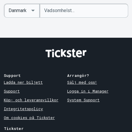
Ange
Select
sökord
Country
Support
Arrangör?
Ladda ner biljett
Sälj med oss!
Support
Logga in i Manager
Köp- och leveransvillkor
System Support
Integritetspolicy
Om cookies på Tickster
Tickster