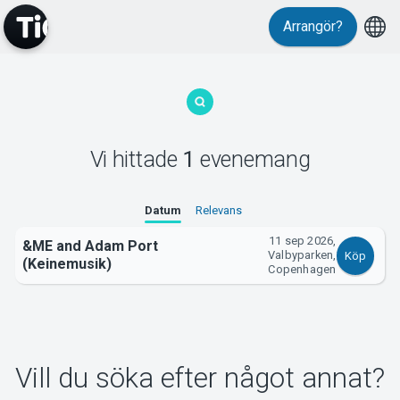
Arrangör?
MyTickster
Vi hittade
1
evenemang
Support
Datum
Relevans
11 sep 2026,
&ME and Adam Port
Valbyparken,
Köp
(Keinemusik)
Copenhagen
Om Tickster
Vill du söka efter något annat?