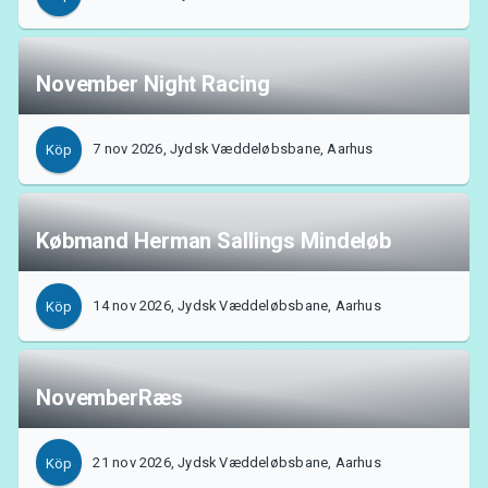
November Night Racing
7 nov 2026, Jydsk Væddeløbsbane, Aarhus
Köp
Købmand Herman Sallings Mindeløb
14 nov 2026, Jydsk Væddeløbsbane, Aarhus
Köp
NovemberRæs
21 nov 2026, Jydsk Væddeløbsbane, Aarhus
Köp