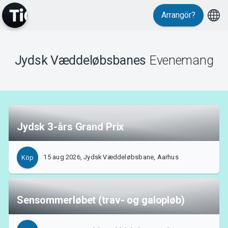
Evenemang
Arrangör?
Jydsk Væddeløbsbanes
Evenemang
Jydsk 3-års Grand Prix
MyTickster
15 aug 2026, Jydsk Væddeløbsbane, Aarhus
Köp
Sensommerløbet (trav- og galopløb)