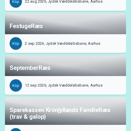
22 aug 2026, Jydsk Væddeløbsbane, Aarhus
Köp
FestugeRæs
Support
2 sep 2026, Jydsk Væddeløbsbane, Aarhus
Köp
SeptemberRæs
12 sep 2026, Jydsk Væddeløbsbane, Aarhus
Köp
Sparekassen Kronjyllands FamilieRæs
Om Tickster
(trav & galop)