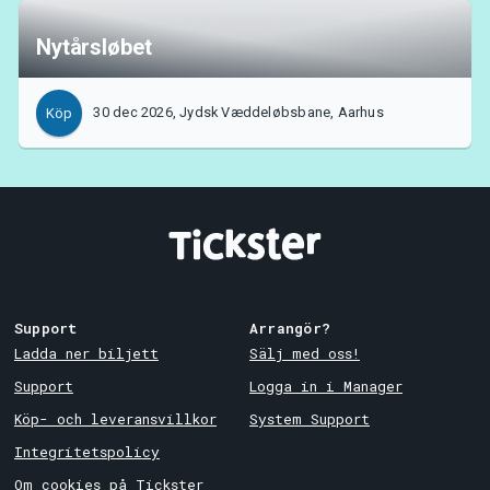
Nytårsløbet
30 dec 2026, Jydsk Væddeløbsbane, Aarhus
Köp
Support
Arrangör?
Ladda ner biljett
Sälj med oss!
Support
Logga in i Manager
Köp- och leveransvillkor
System Support
Integritetspolicy
Om cookies på Tickster