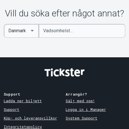
Om Tickster
Vill du söka efter något annat?
Ange
Select
sökord
Country
Support
Arrangör?
Ladda ner biljett
Sälj med oss!
Support
Logga in i Manager
Köp- och leveransvillkor
System Support
Integritetspolicy