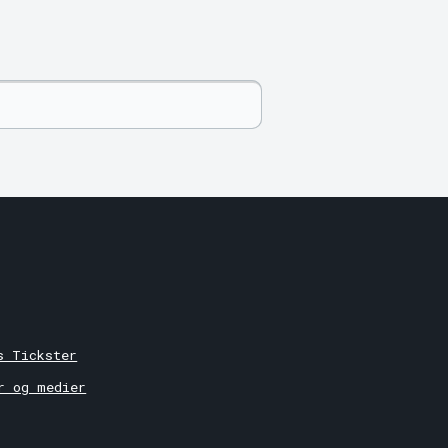
r
s Tickster
r og medier