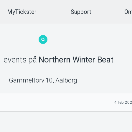
MyTickster
Support
Om
1
events
på
Northern Winter Beat
Gammeltorv 10
,
Aalborg
4 feb 202