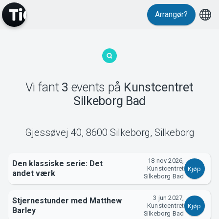
Arrangør?
MyTickster
Vi fant
3
events
på
Kunstcentret
Silkeborg Bad
Support
Gjessøvej 40, 8600 Silkeborg
,
Silkeborg
18 nov 2026,
Den klassiske serie: Det
Kunstcentret
Kjøp
andet værk
Silkeborg Bad
Om Tickster
3 jun 2027,
Stjernestunder med Matthew
Kunstcentret
Kjøp
Barley
Silkeborg Bad