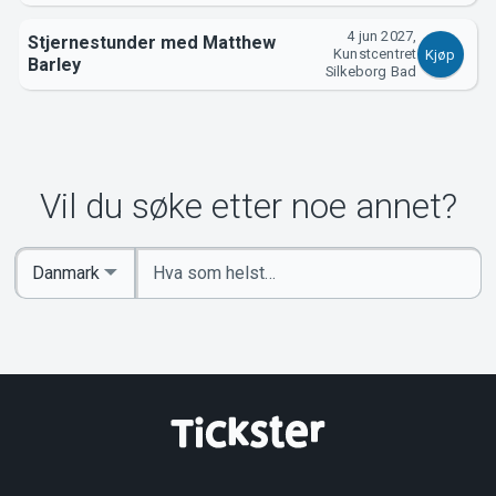
4 jun 2027,
Stjernestunder med Matthew
Kunstcentret
Kjøp
Barley
Silkeborg Bad
Vil du søke etter noe annet?
Angi
Select
nøkkelord
Country