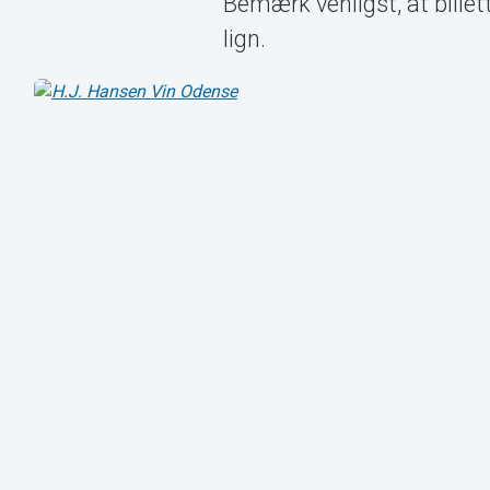
Bemærk venligst, at billet
lign.