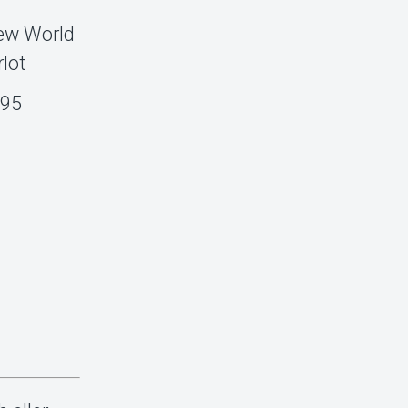
 New World
rlot
,95