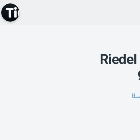
Riedel
H.