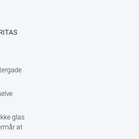
RITAS
stergade
selve
ikke glas
ormår at