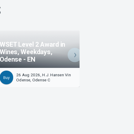
S
WSET Level 2 Award in
Wines, Weekdays,
Portvinssmagni
Odense - EN
H.J. Hansen Vin
26 Aug 2026, H.J. Hansen Vin
27 Aug 2026, H.J. Hansen 
Buy
Odense, Odense C
Odense C