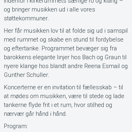
indenfor i kirkerummets særlige ro og klang –
og bringer musikken ud i alle vores
støttekommuner.
Her får musikken lov til at folde sig ud i samspil
med rummet og skabe en stund til fordybelse
og eftertanke. Programmet bevæger sig fra
barokkens elegante linjer hos Bach og Graun til
Om Tickster
nyere klange hos blandt andre Reena Esmail og
Gunther Schuller.
Koncerterne er en invitation til fællesskab – til
at mødes om musikken, være til stede og lade
tankerne flyde frit i et rum, hvor stilhed og
nærvær går hånd i hånd.
Program: