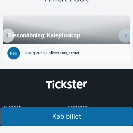
Sæsonåbning: Kalejdoskop
12 aug 2026, Folkets Hus, Struer
Køb
Support
Arrangør?
Download billet
Sælg med os!
Køb billet
Support
Log ind på Manager
Købs- og
System Support