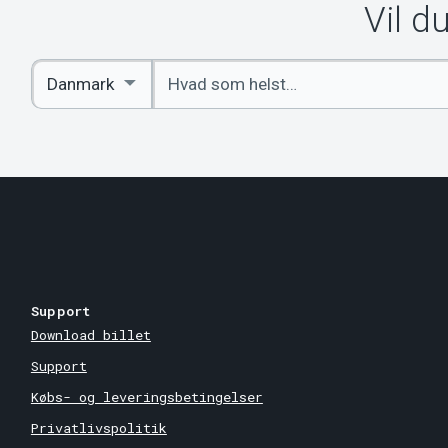
Vil d
Indtast
Select
søgeord
Country
Support
Download billet
Support
Købs- og leveringsbetingelser
Privatlivspolitik