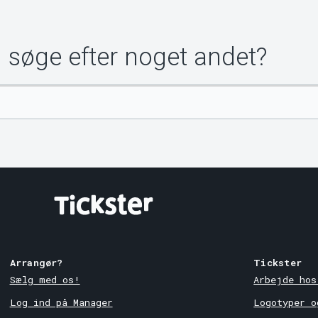
u søge efter noget andet?
Arrangør?
Tickster
Sælg med os!
Arbejde hos
Log ind på Manager
Logotyper o