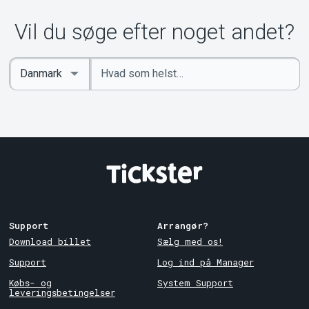
Vil du søge efter noget andet?
Indtast
Select
søgeord
Country
Support
Arrangør?
Download billet
Sælg med os!
Support
Log ind på Manager
Købs- og
System Support
leveringsbetingelser