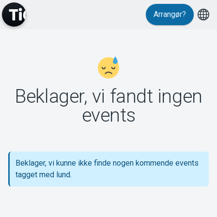
Arrangør?
MyTickster
Beklager, vi fandt ingen
Support
events
Beklager, vi kunne ikke finde nogen kommende events
Om Tickster
tagget med lund.