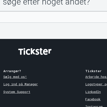
u søge efter noget andet?
Arrangør?
Tickster
Sælg med os!
Arbejde hos
Log ind på Manager
Logotyper o
System Support
LinkedIn
Facebook
Instagram