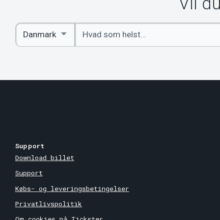
Vil d
Indtast
Select
søgeord
Country
Support
Download billet
Support
Købs- og leveringsbetingelser
Privatlivspolitik
Om cookies på Tickster