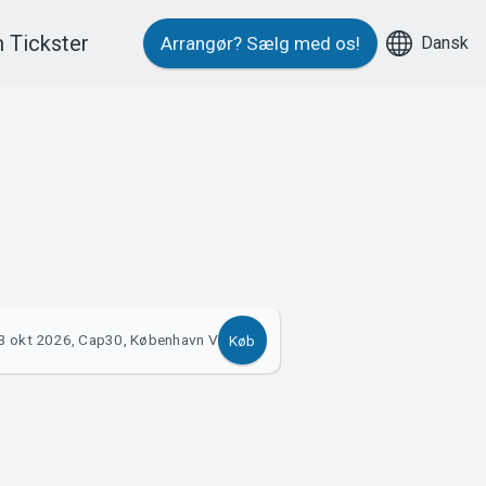
 Tickster
Dansk
Arrangør?
Sælg med os!
3 okt 2026, Cap30, København V
Køb